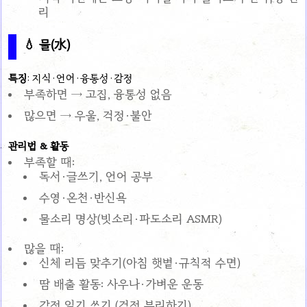
리
💧 물(水)
특징
: 지식·언어·융통성·감정
부족하면 → 고집, 융통성 없음
많으면 → 우울, 걱정·불안
관리법 & 활동
부족할 때:
독서·글쓰기, 언어 공부
수영·온천·반신욕
물소리 명상(빗소리·파도소리 ASMR)
많을 때:
신체 리듬 맞추기(아침 햇볕·규칙적 수면)
땀 배출 활동: 사우나·가벼운 운동
감정 일기 쓰기 (걱정 분리하기)