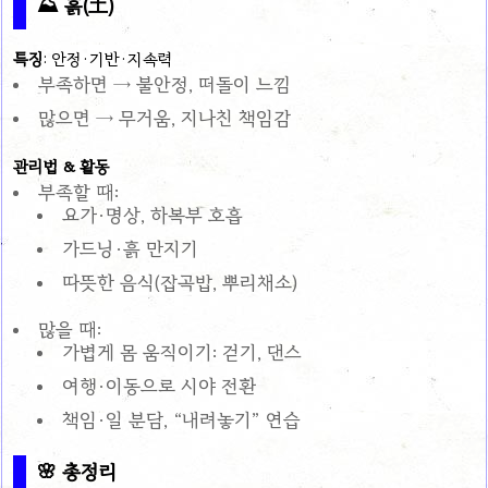
⛰ 흙(土)
특징
: 안정·기반·지속력
부족하면 → 불안정, 떠돌이 느낌
많으면 → 무거움, 지나친 책임감
관리법 & 활동
부족할 때:
요가·명상, 하복부 호흡
가드닝·흙 만지기
따뜻한 음식(잡곡밥, 뿌리채소)
많을 때:
가볍게 몸 움직이기: 걷기, 댄스
여행·이동으로 시야 전환
책임·일 분담, “내려놓기” 연습
🌸 총정리