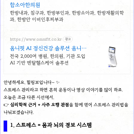
함소아한의원
한방내과, 침구과, 한방부인과, 한방소아과, 한방재활의학
과, 한방안 이비인후피부과
https://www.omnifit.co.kr
광고
옴니핏 AI 정신건강 솔루션 옴니핏
마인드케어
전국 2,000여 병원, 한의원, 기관 도입
AI 기반 멘탈헬스케어 솔루션
안녕하세요, 힐링보입니다~ ✨
스트레스 관리라고 하면 흔히 운동이나 명상 이야기를 많이 하죠.
오늘은 조금 다른 시선에서,
👉
심리학적 근거 + 사주 오행 관점
을 함께 엮어 스트레스 관리법을
나눠보겠습니다.
1. 스트레스 = 몸과 뇌의 경보 시스템