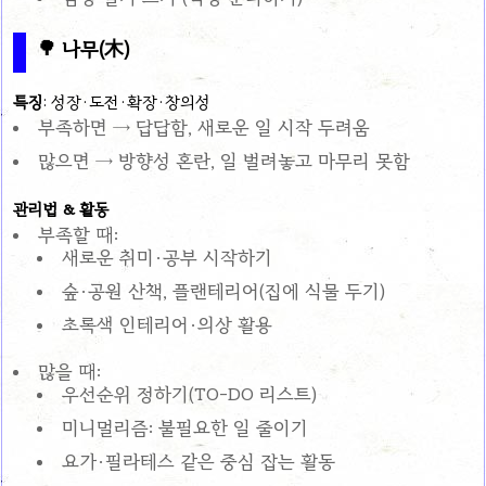
🌳 나무(木)
특징
: 성장·도전·확장·창의성
부족하면 → 답답함, 새로운 일 시작 두려움
많으면 → 방향성 혼란, 일 벌려놓고 마무리 못함
관리법 & 활동
부족할 때:
새로운 취미·공부 시작하기
숲·공원 산책, 플랜테리어(집에 식물 두기)
초록색 인테리어·의상 활용
많을 때:
우선순위 정하기(TO-DO 리스트)
미니멀리즘: 불필요한 일 줄이기
요가·필라테스 같은 중심 잡는 활동