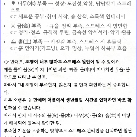
🌳
나무(木) 부족
→ 성장·도전성 약함, 답답함이 스트레
스로
👉 새로운 공부·취미 시작, 숲 산책, 초록색 인테리어
⚔
금(金) 부족
→ 규율·정리 부족, 스트레스 시 방만함
👉 정리·청소, 규칙적 루틴, 금속성 악세서리·악기 활용
⛰
흙(土) 부족
→ 안정감 부족, 스트레스 시 흔들림
👉 흙 만지기(가드닝), 요가·명상, 누워서 하복부 호흡
👉 반대로,
오행이 너무 많아도 스트레스 원인
이 될 수 있어요.
예를 들어 불(火)이 지나치면 과열·짜증, 물(水)이 지나치면 우울·불
안으로 나타날 수 있죠.
따라서 “내 오행이 부족한지, 많은지”를 먼저 확인하는 게 중요합니
다.
사주 오행은 📱
만세력 어플에서 생년월일·시간을 입력하면 바로 확
인
하실 수 있습니다.
따라서 먼저 내 사주의 불(火)·물(水)·나무(木)·금(金)·흙(土)이 어떻
게 배치되어 있는지 확인한 뒤,
부족한 기운을 보충하는 방향으로 스트레스 관리법을 선택하면 훨씬