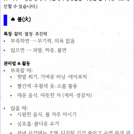
인할 수 있습니다.)
🔥 불(火)
특징
: 활력·열정·추진력
부족하면 → 무기력, 의욕 없음
많으면 → 과열, 짜증, 불면
관리법 & 활동
부족할 때:
햇볕 쬐기, 가벼운 러닝·에어로빅
빨간색·주황색 옷·소품 활용
매운 음식, 따뜻한 차 (계피·생강차)
많을 때:
시원한 음식, 물 자주 마시기
심호흡·쿨다운 요가
저녁 시간에는 조명·디지털 기기 줄이고 수면 위생 관