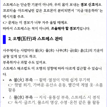
스트레스는 단순한 기분이 아니라, 우리 몸이 보내는
경보 신호
예요.
코르티솔·아드레날린 같은 호르몬이 분비되면서 “지금 대응하라”는
메시지를 주죠.
👉 문제는 이 경보가 너무 자주 울릴 때예요.
따라서 스트레스는 적이 아니라,
조율해야 할 경보기
입니다.
2. 오행(五行)과 스트레스 관리
사주에서는 사람마다 불(火)·물(水)·나무(木)·금(金)·흙(土)의 기운이
균형 있게 있기도 하고,
부족하거나 과할 수도 있어요.
스트레스 해소법도 이 오행의 성향에 따라 다르게 접근할 수 있습니
다.
🔥
불(火) 부족
→ 활력·열정이 약해 쉽게 무기력
👉 햇볕 쬐기, 가벼운 유산소 운동, 빨간색 계열 옷·소품
활용
💧
물(水) 부족
→ 지식·융통성 부족, 스트레스 시 경직
👉 독서·글쓰기, 물소리 명상, 수영·온천 같은 물 활동