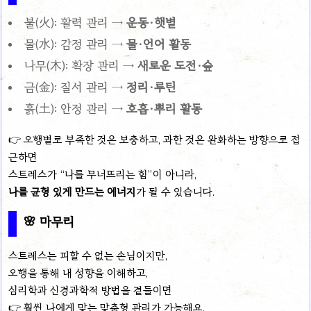
불(火): 활력 관리 →
운동·햇볕
물(水): 감정 관리 →
물·언어 활동
나무(木): 확장 관리 →
새로운 도전·숲
금(金): 질서 관리 →
정리·루틴
흙(土): 안정 관리 →
호흡·뿌리 활동
👉 오행별로 부족한 것은 보충하고, 과한 것은 완화하는 방향으로 접
근하면
스트레스가 “나를 무너뜨리는 힘”이 아니라,
나를 균형 있게 만드는 에너지
가 될 수 있습니다.
🌸 마무리
스트레스는 피할 수 없는 손님이지만,
오행을 통해 내 성향을 이해하고,
심리학과 신경과학적 방법을 곁들이면
👉 훨씬 나에게 맞는 맞춤형 관리가 가능해요.