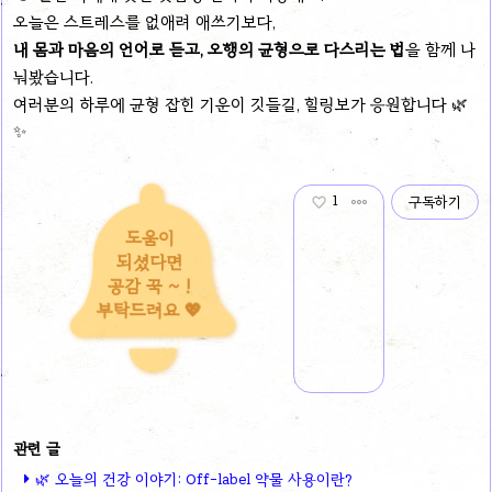
오늘은 스트레스를 없애려 애쓰기보다,
내 몸과 마음의 언어로 듣고, 오행의 균형으로 다스리는 법
을 함께 나
눠봤습니다.
여러분의 하루에 균형 잡힌 기운이 깃들길, 힐링보가 응원합니다 🌿
✨
1
구독하기
도움이
되셨다면
공감 꾹 ~ !
부탁드려요 💖
🌿 오늘의 건강 이야기: Off-label 약물 사용이란?