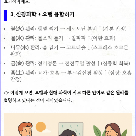
효과적이에요.
3. 신경과학 + 오행 융합하기
불(火) 관리
: 햇볕 쬐기 → 세로토닌 분비 ↑ (기분 안정)
물(水) 관리
: 물소리 듣기 → 알파파 ↑ (이완 효과)
나무(木) 관리
: 숲 걷기 → 코르티솔 ↓ (스트레스 호르몬
완화)
금(金) 관리
: 정리정돈 → 전전두엽 활성 ↑ (집중력 회복)
흙(土) 관리
: 요가·호흡 → 부교감신경 활성 ↑ (심장·호흡
안정)
👉 이렇게 보면,
오행과 현대 과학이 서로 다른 언어로 같은 원리를
설명
하고 있다는 점이 재미있습니다.