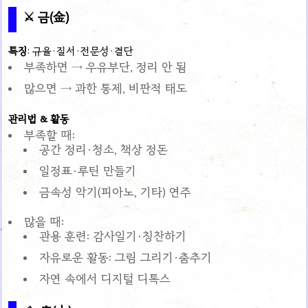
⚔ 금(金)
특징
: 규율·질서·전문성·결단
부족하면 → 우유부단, 정리 안 됨
많으면 → 과한 통제, 비판적 태도
관리법 & 활동
부족할 때:
공간 정리·청소, 책상 정돈
일정표·루틴 만들기
금속성 악기(피아노, 기타) 연주
많을 때:
관용 훈련: 감사일기·칭찬하기
자유로운 활동: 그림 그리기·춤추기
자연 속에서 디지털 디톡스