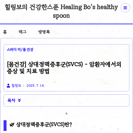
힐링보의 건강한스푼 Healing Bo's healthy
spoon
홈
태그
방명록
스터디 미/몸 건강
[몸건강] 상대정맥증후군(SVCS) - 암환자에서의
증상 및 치료 방법
힐링보
2025. 7. 16.
목차

🌿
상대정맥증후군(SVCS)란?