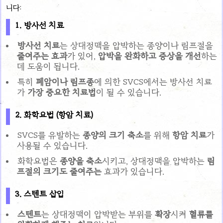
니다:
1.
방사선 치료
방사선 치료
는 상대정맥을 압박하는 종양이나 림프절을
줄여주는 효과
가 있어,
압박을 완화하고 증상을 개선
하는
데 도움이 됩니다.
특히
폐암이나 림프종
에 의한 SVCS에서는 방사선 치료
가
가장 중요한 치료법
이 될 수 있습니다.
2.
화학요법 (항암 치료)
SVCS를 유발하는
종양의 크기 축소
를 위해
항암 치료
가
사용될 수 있습니다.
화학요법은
종양을 축소
시키고, 상대정맥을 압박하는
림
프절의 크기도 줄여주는
효과가 있습니다.
3.
스텐트 삽입
스텐트
는 상대정맥이 압박받는 부위를
확장
시켜
혈류를