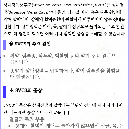
상대정맥증후군(Superior Vena Cava Syndrome, SVCS)은 상대정
맥(Superior Vena Cava)**이 종양, 림프절 비대, 혹은 다른 원인에
의해 압박되어,
상체의 혈액순환이 원활하게 이루어지지 않는 상태
를
말합니다. 상대정맥은
머리, 목, 팔
에서 심장으로 돌아오는 주요 혈관
으로, 이 혈관이 막히면 여러 가지
심각한 증상
을 초래할 수 있습니다.
🧠
SVCS의 주요 원인
폐암
,
림프종
,
식도암
,
백혈병
등의
암
이 주요 원인으로
꼽힙니다.
종양이
상대정맥
을 압박하거나,
암이 림프절을 침범
할
때 발생합니다.
⚠️
SVCS의 증상
SVCS의 증상은 상대정맥이 압박되는 부위와 정도에 따라 다양하지
만, 대표적인 증상은 다음과 같습니다:
얼굴과 목의 부종
상체에
혈액이 제대로 돌아가지 않으면서
얼굴, 목, 눈