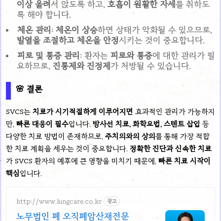
이상 올려
서 앉도록 하고,
호흡이 원활한 자세
를 취하도
록 해야 합니다.
체온 관리
:
체온이 상승
하면 상태가 악화될 수 있으므로,
발열을 조절하고 체온을 안정
시키는 것이 중요합니다.
피로 및 통증 관리
: 환자는
피로와 통증
에 대한 관리가 필
요하므로,
진통제와 진정제
가 처방될 수 있습니다.
🌸
결론
SVCS는
치료가 시기적절하게 이루어지면
효과적인 관리가 가능하지
만,
빠른 대응이 필수
입니다.
방사선 치료, 화학요법, 스텐트 삽입
등
다양한 치료 방법이 존재하므로,
주치의와의 상의
를 통해 가장 적합
한 치료 계획을 세우는 것이 중요합니다.
정확한 진단과 신속한 치료
가 SVCS 환자의 예후에 큰 영향을 미치기 때문에,
빠른 치료 시작이
핵심
입니다.
http://www.lungcare.co.kr
광고
노무법인 폐 오직폐암산재전문