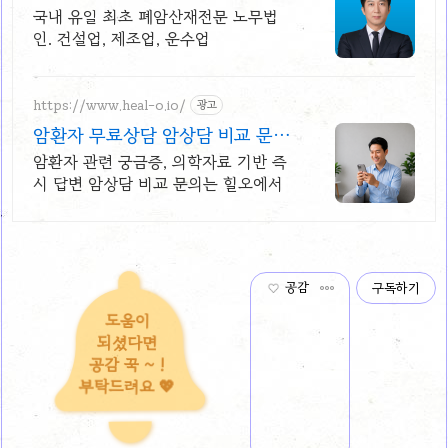
국내 유일 최초 폐암산재전문 노무법
인. 건설업, 제조업, 운수업
https://www.heal-o.io/
광고
암환자 무료상담 암상담 비교 문의
는 힐오에서
암환자 관련 궁금증, 의학자료 기반 즉
시 답변 암상담 비교 문의는 힐오에서
공감
구독하기
도움이
되셨다면
공감 꾹 ~ !
부탁드려요 💖