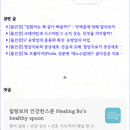
[몸건강] "암환자는 왜 살이 빠질까?" - 악액질에 대해 알아보자
[몸건강] 크레아틴과 시스타틴 C 수치 상승, 무엇을 의미할까?
[몸건강]💡 유방암의 종류와 특징: 유방암의 타입
[몸건강] 항암치료와 정상세포: 진실과 오해, 항암치료가 정상세포도 다 죽이나요?
[몸건강] 📝 프롤리아(Prolia, 성분명: 데노수맙)란?: 골다공증 치료와 암에 의한 뼈 전이 예방에 사용되는 약물
댓글
힐링보의 건강한스푼 Healing Bo's
healthy spoon
영어 실력 + 건강 상식 + 간호 지식까지! 매일 한 스