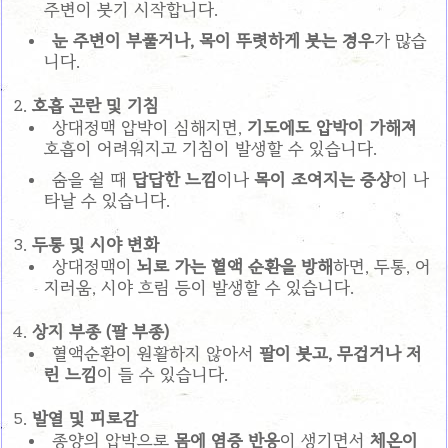
주변이 붓기 시작합니다.
눈 주변이 부풀거나, 목이 뚜렷하게 붓는 경우
가 많습
니다.
호흡 곤란 및 기침
상대정맥 압박이 심해지면,
기도에도 압박이 가해져
호흡이 어려워지고 기침이 발생할 수 있습니다.
숨을 쉴 때
답답한 느낌
이나
목이 조여지는 증상
이 나
타날 수 있습니다.
두통 및 시야 변화
상대정맥이
뇌로 가는 혈액 순환을 방해
하면, 두통, 어
지러움, 시야 흐림 등이 발생할 수 있습니다.
상지 부종 (팔 부종)
혈액순환이 원활하지 않아서
팔이 붓고, 무겁거나 저
린 느낌
이 들 수 있습니다.
발열 및 피로감
종양의 압박으로
몸에 염증 반응
이 생기면서
체온이