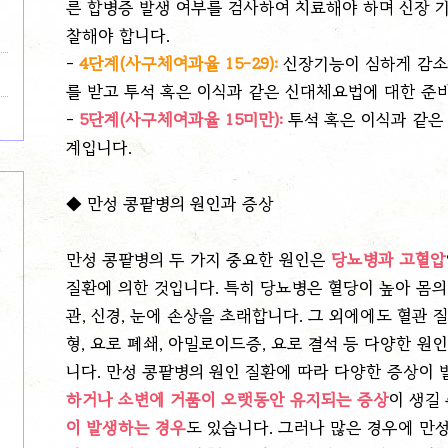
른 합병증 발생 여부를 검사하여 치료해야 하며 신장 
찰해야 합니다.
-
4단계(사구체여과율 15-29):
신장기능이 심하게 감소
를 받고 투석 혹은 이식과 같은 신대체요법에 대한 준
-
5단계(사구체여과율 15미만):
투석 혹은 이식과 같은
계입니다.
◆
만성 콩팥병의 원인과 증상
만성 콩팥병의 두 가지 중요한 원인은
당뇨병과 고혈압
질환에 의한 것입니다. 특히 당뇨병은 혈당이 높아 몸의 
관, 신경, 눈에 손상을 초래합니다. 그 외에에도 혈관 질
형, 요로 폐쇄, 아밀로이드증, 요로 결석 등 다양한 원
니다. 만성 콩팥병의 원인 질환에 따라 다양한 증상이 
하거나 소변에 거품이 오랫동안 유지되는 증상
이 생길
이 발생하는 경우
도 있습니다. 그러나 많은 경우에 만