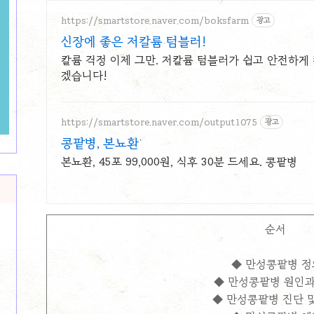
https://smartstore.naver.com/boksfarm
광고
신장에 좋은 저칼륨 텀블러!
칼륨 걱정 이제 그만. 저칼륨 텀블러가 쉽고 안전하게
겠습니다!
https://smartstore.naver.com/output1075
광고
콩팥병, 본뇨환
본뇨환, 45포 99,000원, 식후 30분 드세요. 콩팥병
순서
◆ 만성콩팥병 정
◆ 만성콩팥병 원인과
◆ 만성콩팥병 진단 