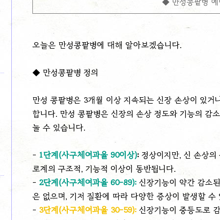
◆ 만성콩팥병 예
오늘은 만성콩팥병에 대해 알아보겠습니다.
◆
만성콩팥병 정의
만성 콩팥병은 3개월 이상 지속되는 신장 손상이 있거
합니다. 만성 콩팥병은 신장의 손상 정도와 기능의 감
눌 수 있습니다.
-
1단계(사구체여과율 90이상)
:
정상이지만, 신 손상의 
로계의 구조적, 기능적 이상이 동반됩니다.
-
2단계(사구체여과율 60-89):
신장기능이 약간 감소된
은 없으며, 기저 질환에 따라 다양한 증상이 발생할 수
-
3단계(사구체여과율 30-59):
신장기능이 중등도로 감