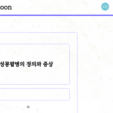
oon
만성콩팥병의 정의와 증상