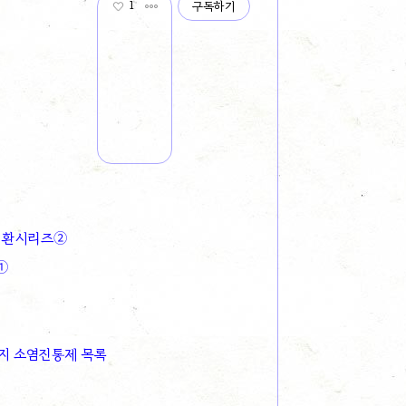
1
구독하기
 질환시리즈②
①
지 소염진통제 목록