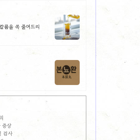
 칼륨을 쏙 줄여드리
의
 증상
및 검사