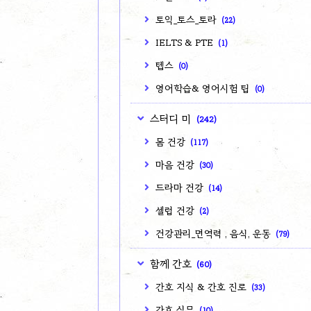
토익_토스_토라
(22)
IELTS & PTE
(1)
텝스
(0)
영어학습& 영어시험 팁
(0)
스터디 미
(242)
몸 건강
(117)
마음 건강
(30)
드라마 건강
(14)
셀럽 건강
(2)
건강관리_면역력 , 음식, 운동
(79)
함께 간호
(60)
간호 지식 & 간호 진로
(33)
간호 실무
(10)