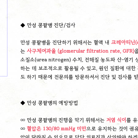
◆
만성 콩팥병 진단/검사
만성 콩팥병을 진단하기 위해서는 혈액 내
크레아티닌(cr
는
사구체여과율 (glomerular filtration rate, GFR)
소질소(urea nitrogen) 수치, 전해질 농도와
산-염기 
하는 데 보조적으로 활용될 수 있고, 원인 질환에 대한
도 하기 때문에 전문의를 방문하셔서 진단 및 검사를 
◆
만성 콩팥병의 예방방법
∞
만성 콩팥병의 진행을 막기 위해서는
저염 식이
를 
∞
혈압은 130/80 mmHg 미만
으로 유지하는 것이 권유
압이 달라질 수 있으므로 담당 의료진과 상의해야 하겠