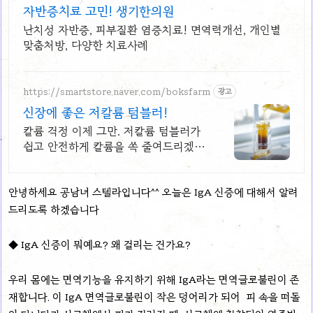
자반증치료 고민! 생기한의원
난치성 자반증, 피부질환 염증치료! 면역력개선, 개인별
맞춤처방, 다양한 치료사례
https://smartstore.naver.com/boksfarm
광고
신장에 좋은 저칼륨 텀블러!
칼륨 걱정 이제 그만. 저칼륨 텀블러가
쉽고 안전하게 칼륨을 쏙 줄여드리겠습
니다!
안녕하세요 공남녀 스텔라입니다^^ 오늘은 IgA 신증에 대해서 알려
드리도록 하겠습니다
◆
IgA 신증이 뭐예요? 왜 걸리는 건가요?
우리 몸에는 면역기능을 유지하기 위해 IgA라는 면역글로불린이 존
재합니다. 이 IgA 면역글로불린이 작은 덩어리가 되어 피 속을 떠돌