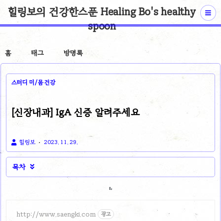
힐링보의 건강한스푼 Healing Bo's healthy
spoon
홈
태그
방명록
스터디 미/몸 건강
[신장내과] IgA 신증 알려주세요
힐링보
2023. 11. 29.
목차

http://www.saengki.com
광고