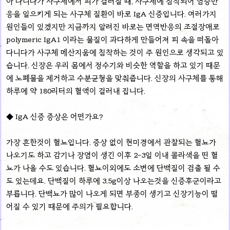
아 다니다가 사구체에서 피가 걸러질 때, 사구체에 침착되어 염증반
응을 일으키게 되는 사구체 질환이 바로 IgA 신증입니다. 여러가지
원인들이 있겠지만 지금까지 알려진 바로는 면역반응의 조절장애로
polymeric IgA1 이라는 물질이 과다하게 만들어져 피 속을 떠돌아
다니다가 사구체 메산지움에 침착하는 것이 주 원인으로 생각되고 있
습니다. 신장은 우리 몸에서 정수기와 비슷한 역할을 하고 있기 때문
에 노폐물을 제거하고 수분균형을 맞춰줍니다. 신장의 사구체를 통해
하루에 약 180리터의 혈액이 걸러내 집니다.
◆ IgA 신증 증상은 어떤가요?
가장 흔한것이 혈뇨입니다. 증상 없이 현미경에서 관찰되는 혈뇨가
나오기도 하고 감기나 장염이 생긴 이후 2-3일 이내 콜라색을 띤 혈
뇨가 나올 수도 있습니다. 혈뇨이외에도 소변에 단백질이 검출 될 수
도 있는데요. 단백질이 하루에 3.5g이상 나오는것을 신증후군이라고
부릅니다. 단백뇨가 많이 나오게 되면 부종이 생기고 신장기능이 떨
어질 수 있기 때문에 주의가 필요합니다.