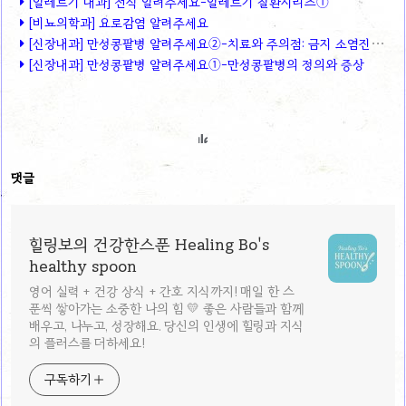
[알레르기 내과] 천식 알려주세요-알레르기 질환시리즈①
[비뇨의학과] 요로감염 알려주세요
[신장내과] 만성콩팥병 알려주세요②-치료와 주의점: 금지 소염진통제 목록
[신장내과] 만성콩팥병 알려주세요①-만성콩팥병의 정의와 증상
댓글
힐링보의 건강한스푼 Healing Bo's
healthy spoon
영어 실력 + 건강 상식 + 간호 지식까지! 매일 한 스
푼씩 쌓아가는 소중한 나의 힘 💛 좋은 사람들과 함께
배우고, 나누고, 성장해요. 당신의 인생에 힐링과 지식
의 플러스를 더하세요!
구독하기