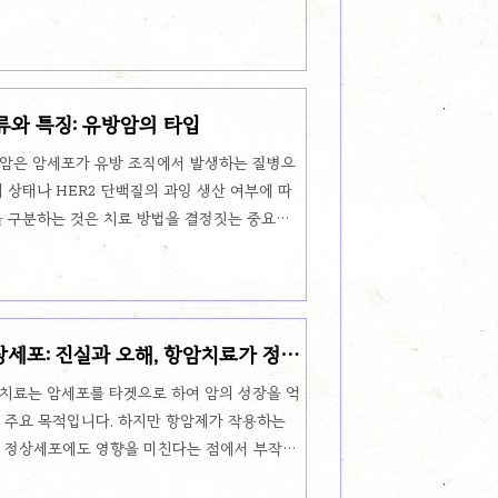
 머리, 목, 팔에서 심장으로 돌아오는 주요 혈
 가지 심각한 증상을 초래할 수 있습니다.🧠
, 식도암, 백혈병 등의 암이 주요 원인으로 꼽힙
나, 암이 림프절을 침범할 때 발생합니다.⚠️
류와 특징: 유방암의 타입
 상대정맥이 압박되는 부위와 정도에 따라 다양하
같습니다:얼굴과 목의 부종상체에 혈액이..
암은 암세포가 유방 조직에서 발생하는 질병으
 상태나 HER2 단백질의 과잉 생산 여부에 따
을 구분하는 것은 치료 방법을 결정짓는 중요한
히 이해하는 것이 매우 중요합니다. 오늘은 유방
니다.1️⃣ 호르몬 수용체 양성 (HR+) 유방암
strogen)과 프로게스테론(Progestin) 호
하는 타입입니다.이 타입의 유방암은 호르몬 치
상세포: 진실과 오해, 항암치료가 정상
수 있기 때문에 치료가 잘 되는 경우가 많습니
trozole, Tamoxifen)로 치료가 가능호르몬에
치료는 암세포를 타겟으로 하여 암의 성장을 억
 주요 목적입니다. 하지만 항암제가 작용하는
 정상세포에도 영향을 미친다는 점에서 부작용
다면 항암치료가 정상세포도 다 죽이나요?라는 질