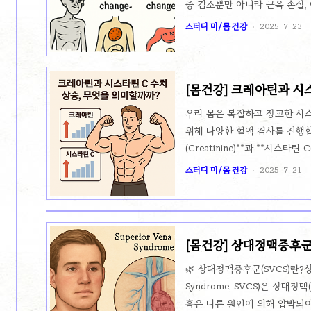
중 감소뿐만 아니라 근육 손실,
인 약화를 동반하는 복잡한 상태
스터디 미/몸 건강
2025. 7. 23.
자에게 자주 발생하는지, 그리고
겠습니다.1. 악액질이란 무엇인가?
지방 손실, 식욕 저하, 전신적
[몸건강] 크레아틴과 시
순한 영양 부족이 아닌, 암과 
까?
환입니다. 악액질은 특히 암, 심
우리 몸은 복잡하고 정교한 시
암환..
위해 다양한 혈액 검사를 진행
(Creatinine)**과 **시스타틴
보고, 수치가 왜 상승하는지, 
스터디 미/몸 건강
2025. 7. 21.
해 살펴보겠습니다.🧪 크레아틴이
에서 에너지를 만들기 위해 사용되
산물입니다.쉽게 말해, 근육이 
주로 신장을 통해 소변으로 배출됩니
[몸건강] 상대정맥증후군(
여성: 약 0.6–1.1 mg/dL(단,
료 방법
🌿 상대정맥증후군(SVCS)란?상대
Syndrome, SVCS)은 상대정맥(
혹은 다른 원인에 의해 압박되