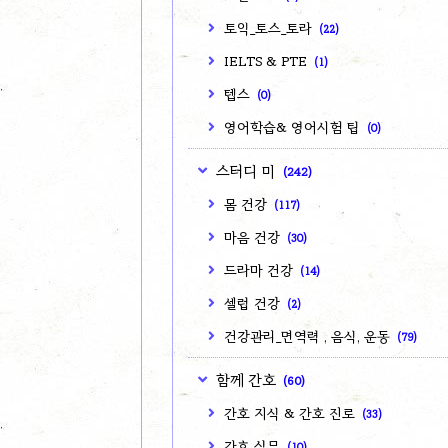
토익_토스_토라
(22)
IELTS & PTE
(1)
텝스
(0)
영어학습& 영어시험 팁
(0)
스터디 미
(242)
몸 건강
(117)
마음 건강
(30)
드라마 건강
(14)
셀럽 건강
(2)
건강관리_면역력 , 음식, 운동
(79)
함께 간호
(60)
간호 지식 & 간호 진로
(33)
간호 실무
(10)