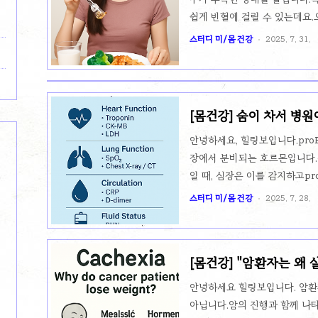
쉽게 빈혈에 걸릴 수 있는데요.
조합으로 빈혈을 개선하는 방법
스터디 미/몸 건강
2025. 7. 31.
루틴빈혈이 있다고 느껴지면 몸
치지 않고, 하루 1분만 투자하
있습니다.1. 아침: 햇볕 10분
햇볕을 10분 정도 받으면 비타
[몸건강] 숨이 차서 병원
아침에 창문을 열고 잠깐이라도 
요?
안녕하세요, 힐링보입니다.proBNP (p
단한 스트레칭 1..
장에서 분비되는 호르몬입니다.
일 때, 심장은 이를 감지하고p
는 주로 심부전(Heart Fail
스터디 미/몸 건강
2025. 7. 28.
지 평가할 때 사용돼요.🫀 어
서 혈액을 충분히 펌프질하지 못
될 때신장이 나빠지면서 proB
[몸건강] "암환자는 왜 
은 0~125 pg/mL 미만→ 하
보자
진지하게 고민해봐야 하죠.🧪 그럼 
안녕하세요 힐링보입니다. 암환
아닙니다.암의 진행과 함께 나타나