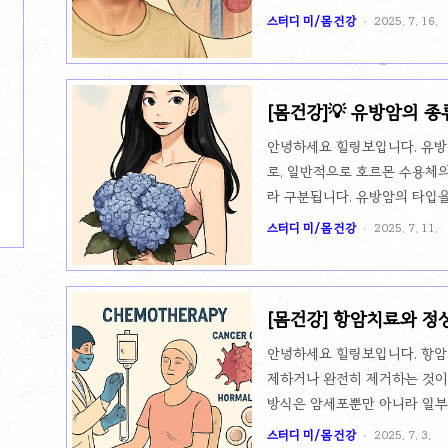
는 상태를 말합니다. 상대정맥은
스터디 미/몸 건강
2025. 7. 16.
관으로, 이 혈관이 막히면 여러
SVCS의 주요 원인폐암, 림프종
니다.종양이 상대정맥을 압박하거
[몸건강]💡 유방암의 종
SVCS의 증상SVCS의 증상은
지만, 대표적인 증상은 다음과 
안녕하세요 힐링보입니다. 유방
로, 일반적으로 호르몬 수용체의
라 구분됩니다. 유방암의 타입
요소가 되기 때문에, 이를 정확
스터디 미/몸 건강
2025. 7. 11.
암의 주요 타입에 대해 알아보겠습
호르몬 수용체 양성은 에스트로겐(E
르몬에 민감한 암세포들이 성장
[몸건강] 항암치료와 정
료로 암 세포의 성장을 억제할 
세포도 다 죽이나요?
다.주요 특징:호르몬 치료(예: Le
안녕하세요 힐링보입니다. 항암
의존..
제하거나 완전히 제거하는 것이
방식은 암세포뿐만 아니라 일부
이 발생할 수 있습니다. 그렇
스터디 미/몸 건강
2025. 7. 3.