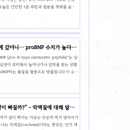
오늘은 간단한 1분 루틴과 철분을 채워줄 음식
을 알려드릴게요.✅ 빈혈 개선을 위한 하루 1분
이 신호를 보내고 있는 것이에요.그 신호를 놓
면 혈액 건강이 점차 좋아지는 효과를 경험할 수
 받기철분 흡수와 비타민 D의 결합이 중요합니다.
민 D가 활성화돼 철분 흡수율이 높아집니다.팁:
에 갔더니… proBNP 수치가 높다고
햇볕을 쬐며 하루를 시작하세요!2. 점심 후: 간
ro-B-type natriuretic peptide)*는 심
심장이 무리해서 늘어나거나 압력을 받는 상황
roBNP라는 물질을 혈중으로 방출합니다.이 수치
ure)을 진단하거나,현재 심장이 얼마나 힘든 상태인
떤 경우에 proBNP가 높아지나요?심장이 약해져
할 때폐에 물이 차거나, 호흡 곤란 증상이 동반
NP가 몸에 쌓일 때도 있어요📈 일반적으로 정상
살이 빠질까?" - 악액질에 대해 알아
지만 300~900 이상이면 심부전 가능성에 대해
proBNP 수치가 ..
자가 살이 빠지는 이유는 단순히 먹지 않아서가
는 악액질(cachexia)이라는 현상은, 단지 체