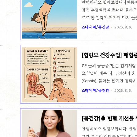
안녕하세요 힐링보입니다여름이
멋진 수영실력을 뽐내며 물속으로
르르’한 감각이 퍼지며 마치 물
올라오는 느낌이 있다면? 혹시 
스터디 미/몸 건강
2025. 8. 6.
한 증상일까요?이러한 증상은 
반응입니다.급작스러운 수압 변
부의 신경계에 일시적인 압박을
[힐링보 건강수업] 패혈
자세나 갑작스러운 목의 꺾임은
명을 위협할 수 있을 때
으킬 수 있습니다.❗ 하지만 미
❓오늘의 궁금증“단순 감기처럼
(microbleed)은 초기에는 별다
요.”“열이 계속 나고, 정신이 
(Sepsis), 들어는 봤지만 
입니다.오늘은 이 ‘보이지 않는
스터디 미/몸 건강
2025. 8. 5.
🧬 패혈증이란 무엇인가?패혈증
몸의 주요 장기들이 기능을 잃기 시
패혈증):감염에 대한 신체의 과
[몸건강]🩸 빈혈 개선을
현상📉 어떤 과정으로 진행될까
성 장기부전(MODS)단계설명① 
안녕하세요 힐링보입니다. 빈혈
감염이 시..
구가 부족한 상태를 말합니다.특