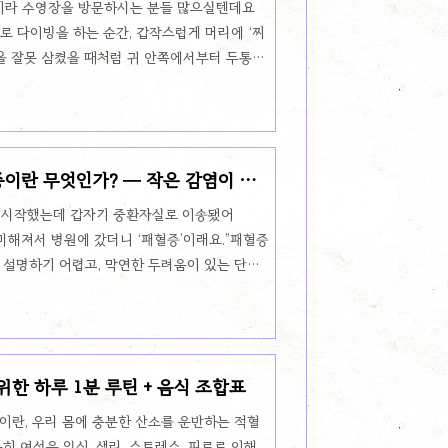
라 수영장을 방문하시는 분들 많으실텐데요
 다이빙을 하는 순간, 갑작스럽게 머리에 ‘찌
을 잘못 삼켰을 때처럼 귀 안쪽에서부터 두통이
미세 뇌출혈은 아닐까요?🧠 다이빙 후 두통, 흔
의외로 다이빙이나 잠수 후 자주 나타날 수 있는
화는 내이(內耳)의 전정기관을 자극하거나, 두
 가할 수 있기 때문입니다.특히 잘못된 다이빙
증이란 무엇인가? — 작은 감염이 생
 신경을 압박하거나, 일시적인 혈류 이상을 일
세 뇌출혈일 가능성은?보통 미세 뇌출혈
 시작했는데 갑자기 중환자실로 이송됐어
른 증상이..
혼미해져서 병원에 갔더니 ‘패혈증’이래요.”패혈증
정확히 설명하기 어렵고, 막연한 두려움이 있는 단어
 전신 감염의 폭풍’에 대해 쉽게 설명해볼게요.
은 단순 감염이 전신 염증 반응으로 퍼지면서,
작하는 상태를 말합니다.📌 정의 (Sepsis,
도한 면역 반응이 오히려 우리 몸을 망가뜨리는
 위한 하루 1분 루틴 + 음식 조합표
?감염 초기 → 패혈증 → 패혈성 쇼크 → 다발
단순 감염피부, 폐, 요로, 복부 등 어느 부위든
이란, 우리 몸에 충분한 산소를 운반하는 적혈
히 여성은 임신, 생리, 스트레스, 피로로 인해