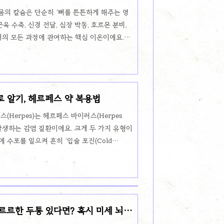
이야기
emor), 강직(rigidity), 운동 느..
의 칼슘은 단순히 ‘뼈를 튼튼하게 해주는 영
육 수축, 신경 전달, 심장 박동, 호르몬 분비,
거의 모든 과정에 관여하는 핵심 이온이에요.정
0.5 mg/dL 정도이며,이 범위 안에서 정교하게
 곧바로 이상 신호를 보내죠.⚠️ 혈중 칼슘 수
슨 일이 생길까?칼슘이 과도하게 높아지면 세포의
 신경, 신장에 연쇄적인 영향을 줍니다.대표적
로 알기, 헤르페스 약 복용법
정리하면 다음과 같아요.① 신경계 변화무기력,
 혼수상태에 이를 수도 있습니다.집중력이 떨어
(Herpes)는 헤르페스 바이러스(Herpes
 의해 발생하는 감염 질환이에요. 크게 두 가지 유형이
에 수포를 일으켜 흔히 ‘입술 포진(Cold
: 주로 생식기 부위에 감염을 일으키며, ‘생식기 헤
알려져 있습니다.2. 감염 경로 🔄HSV-1: 키스, 컵·
 전염됩니다.HSV-2: 성적 접촉이 주요 감염 경
% 예방은 어렵습니다.눈, 피부, 신경계로도 드물
 주의해야 해요.3. 증상 👀입술 포진: 입술 주
후 찌르르한 두통 있다면? 혹시 미세 뇌출
..