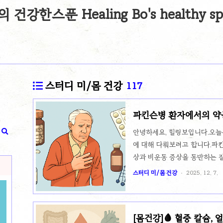
건강한스푼 Healing Bo's healthy sp
스터디 미/몸 건강
117
파킨슨병 환자에서의 약
안녕하세요, 힐링보입니다.오늘
에 대해 다뤄보려고 합니다.파
상과 비운동 증상을 동반하는 질
치료는 중요한 역할을 하지만, 
스터디 미/몸 건강
2025. 12. 7.
죠.이번 글에서는 파킨슨병 환자
점들, 그리고 Quetiapine(
보다 효과적인 관리 전략을 소개
[몸건강]🩸 혈중 칼슘,
킨슨병(Parkinson's dise