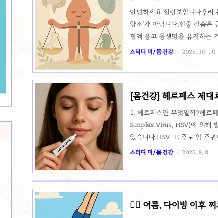
계로 보는 고칼슘혈증 
니다. 파킨슨병의 주요 증상은 떨림(tr
안녕하세요 힐링보입니다우리 몸
양소’가 아닙니다.혈중 칼슘은 근
혈액 응고 등생명을 유지하는 
상적인 혈중 칼슘 농도는 8.5–1
스터디 미/몸 건강
2025. 10. 10.
조절됩니다.조금만 벗어나도 몸은
치가 높으면 (고칼슘혈증) 무
전기적 안정성이 무너지고,심장,
[몸건강] 헤르페스 제대
인 증상과 변화들을 단계별로 
피로, 졸림이 심해져요.심하면
1. 헤르페스란 무엇일까?헤르페스
지고, 우울감·불안감이..
Simplex Virus, HSV)에
있습니다:HSV-1: 주로 입 주변
sore)’이라고 불려요.HSV-2
스터디 미/몸 건강
2025. 9. 8.
르페스(Genital herpes)’로 
식기 공유, 타액 접촉 등을 통해
로이며, 콘돔을 사용해도 100
게 퍼질 수 있어 면역력이 약할 때
🏊‍♀️ 여름, 다이빙 이
변이나 코 주위에 작은 물집이 잡
혈?