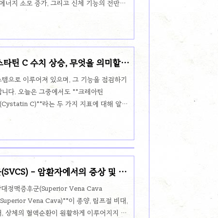
 에너지 소모 증가, 그리고 신체 기능의 전반적
입니다.오늘은 이 악액질이 무엇이고, 왜 암환
 그로 인해 어떤 영향이 있는지에 대해 살펴보
악액질(cachexia)은 체중 감소, 근육 소모,
 염증을 특징으로 하는 상태입니다.이 상태는 단
스타틴 C 수치 상승, 무엇을 의미할
같은 심각한 질환에서 나타나는 복합적인 대사 질
장병, 신장 질환, 말기 질환에서 발생하며, 그 중
스템으로 이루어져 있으며, 그 기능을 점검하기
합니다. 오늘은 그중에서도 **크레아틴
 C(Cystatin C)**라는 두 가지 지표에 대해 알아
그리고 각각의 검사가 어떤 의미를 가지는지에 대
란 무엇인가요?크레아틴(Creatinine)은 근육
는 크레아틴(Creatine)이라는 물질의 대사
활동하면서 자연스럽게 생성되는 ‘노폐물’이며,
다.🧬 정상 수치남성: 약 0.7–1.3 mg/dL
SVCS) - 암환자에서의 증상 및 치
 병원 기준이나 나이, 체형, 근..
정맥증후군(Superior Vena Cava
Superior Vena Cava)**이 종양, 림프절 비대,
어, 상체의 혈액순환이 원활하게 이루어지지 않